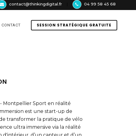
contact@thinkingdigital.fr
04 99 58 45 68
I
SESSION STRATÉGIQUE GRATUITE
CONTACT
ON
Montpellier Sport en réalité
timmersion est une start-up de
de transformer la pratique de vélo
nce ultra immersive via la réalité
lo d'intérieur, d’un capteur et d’un