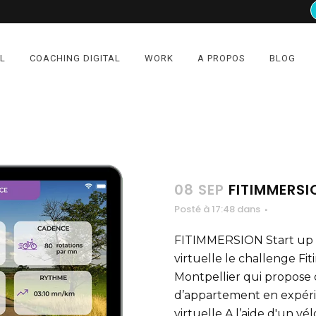
L
COACHING DIGITAL
WORK
A PROPOS
BLOG
08 SEP
FITIMMERSI
Posté à 17:48
dans
FITIMMERSION Start up - 
virtuelle le challenge Fi
Montpellier qui propose 
d’appartement en expérie
virtuelle.A l’aide d'un vé